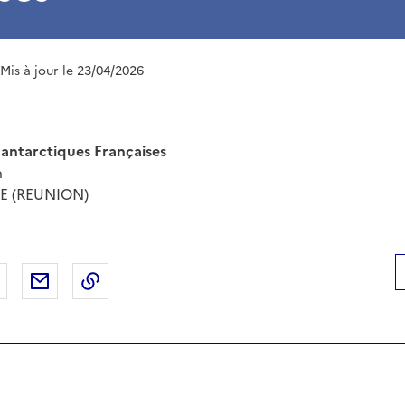
 Mis à jour le 23/04/2026
t antarctiques Françaises
n
RE (REUNION)
 Facebook
er sur X
Partager sur LinkedIn
Partager par email
Copier le lien de la page dans le presse-pap