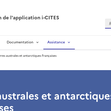
n de l'application i-CITES
Re
Documentation
Assistance
rres australes et antarctiques Françaises
australes et antarctique
ses