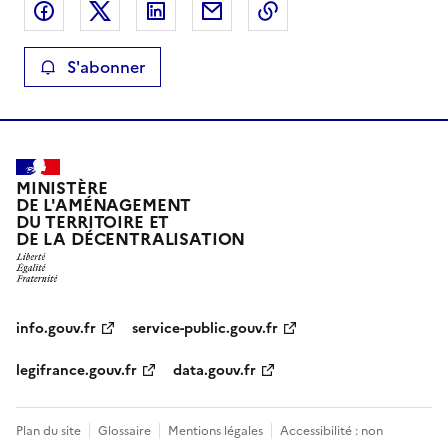
Partager sur Facebook
Partager sur X
Partager sur LinkedIn
Partager par email
Copier le lien de la 
S'abonner
MINISTÈRE
DE L'AMÉNAGEMENT
DU TERRITOIRE ET
DE LA DÉCENTRALISATION
info.gouv.fr
service-public.gouv.fr
legifrance.gouv.fr
data.gouv.fr
Plan du site
Glossaire
Mentions légales
Accessibilité : non