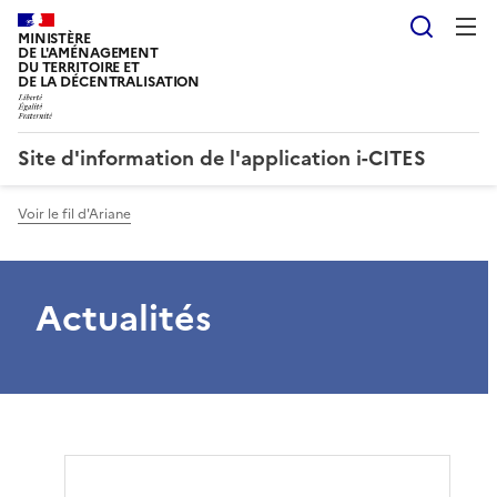
Reche
MINISTÈRE
DE L'AMÉNAGEMENT
DU TERRITOIRE ET
DE LA DÉCENTRALISATION
Site d'information de l'application i-CITES
Voir le fil d'Ariane
Actualités