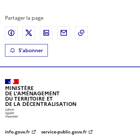
S
Partager la page
Partager sur Facebook
Partager sur X
Partager sur LinkedIn
Partager par email
Copier le lien de la p
S'abonner
MINISTÈRE
DE L'AMÉNAGEMENT
DU TERRITOIRE ET
DE LA DÉCENTRALISATION
info.gouv.fr
service-public.gouv.fr