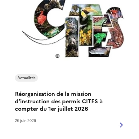
n
d
e
l
’
a
Actualités
p
Réorganisation de la mission
p
d’instruction des permis CITES à
l
compter du 1er juillet 2026
i
26 juin 2026
c