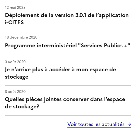
a
12 mai 2025
Déploiement de la version 3.0.1 de l’application
t
i-CITES
i
18 décembre 2020
o
Programme interministériel "Services Publics +"
n
3 août 2020
i
Je n’arrive plus à accéder à mon espace de
stockage
-
C
3 août 2020
Quelles pièces jointes conserver dans l’espace
I
de stockage?
T
Voir toutes les actualités
E